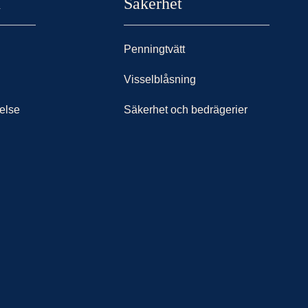
n
Säkerhet
Penningtvätt
Visselblåsning
else
Säkerhet och bedrägerier