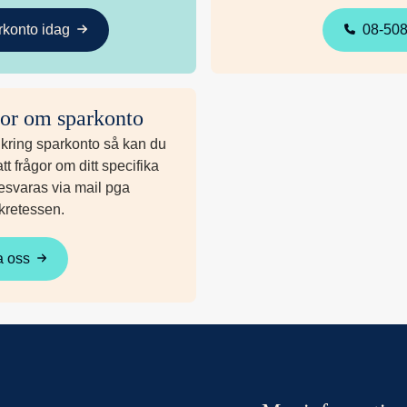
konto idag
08-508
or om sparkonto
 kring sparkonto så kan du
t frågor om ditt specifika
esvaras via mail pga
kretessen.
a oss