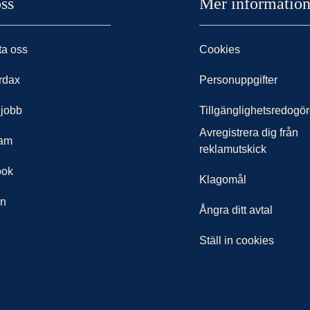
ss
Mer informatio
ta oss
Cookies
rdax
Personuppgifter
 jobb
Tillgänglighetsredogör
Avregistrera dig från
ram
reklamutskick
ook
Klagomål
In
Ångra ditt avtal
Ställ in cookies