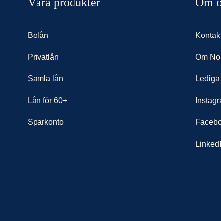
Nordax sidor
Våra produkter
Om o
Bolån
Kontak
Privatlån
Om No
Samla lån
Lediga
Lån för 60+
Instag
Sparkonto
Faceb
Linked