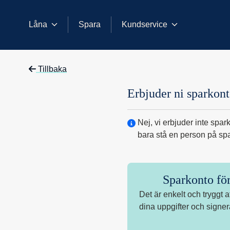
Låna
Spara
Kundservice
Kontakt
Ny kund
Frågor sparkonto
Erbjuder ni sparkon
Tillbaka
Erbjuder ni sparkont
Nej, vi erbjuder inte spar
bara stå en person på spa
Sparkonto för
Det är enkelt och tryggt a
dina uppgifter och signe