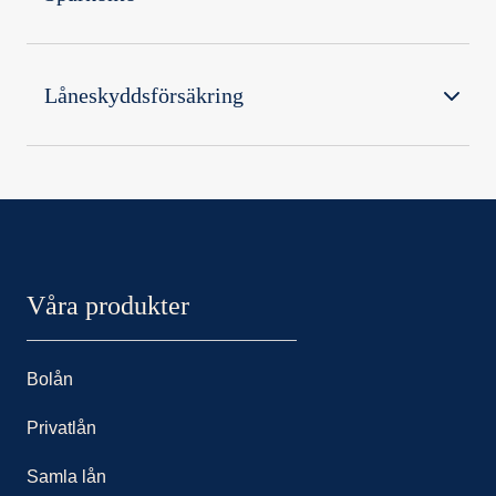
Låneskyddsförsäkring
Nordax sidor
Våra produkter
Bolån
Privatlån
Samla lån