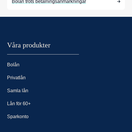
Bolån trots betalningsanmärkningar
Nordax sidor
Våra produkter
Bolån
Privatlån
Samla lån
Lån för 60+
Sparkonto