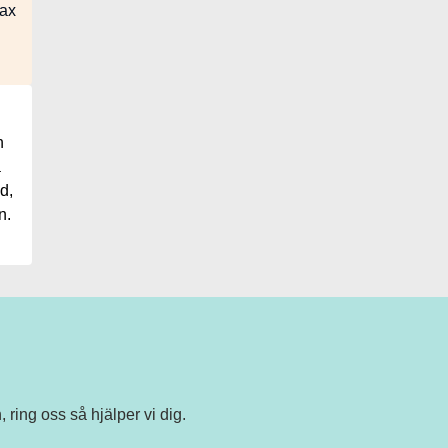
dax
n
å
d,
n.
 ring oss så hjälper vi dig.