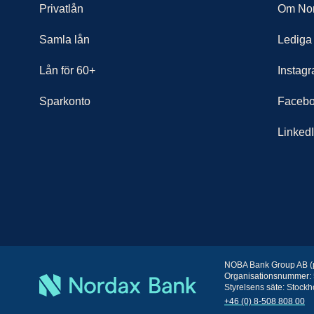
Privatlån
Om No
i
Samla lån
Lediga
l
Lån för 60+
Instag
Sparkonto
Faceb
l
Linked
k
o
r
NOBA Bank Group AB (
Organisationsnummer:
Styrelsens säte: Stock
+46 (0) 8-508 808 00