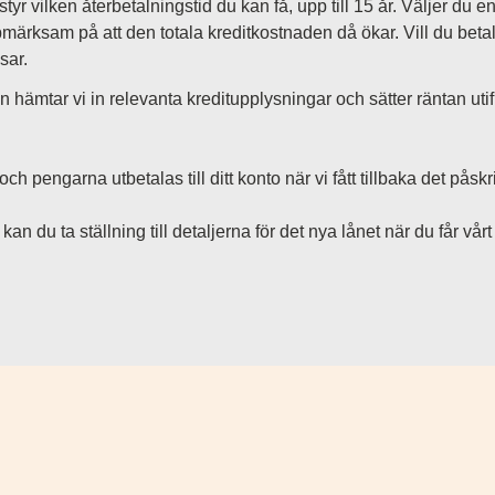
tyr vilken återbetalningstid du kan få, upp till 15 år. Väljer du e
ärksam på att den totala kreditkostnaden då ökar. Vill du betal
sar.
ån hämtar vi in relevanta kreditupplysningar och sätter räntan uti
ch pengarna utbetalas till ditt konto när vi fått tillbaka det påsk
n du ta ställning till detaljerna för det nya lånet när du får vår