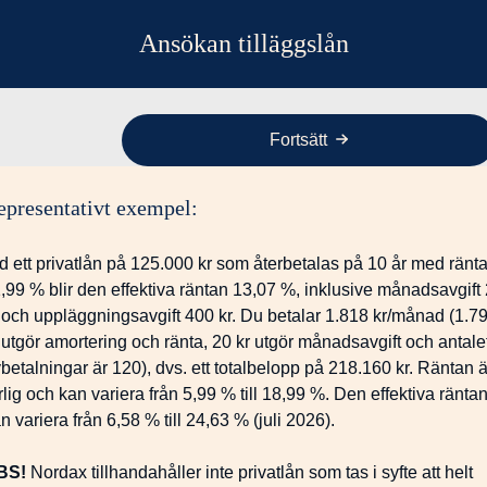
Ansökan tilläggslån
Fortsätt
epresentativt exempel:
d ett privatlån på 125.000 kr som återbetalas på 10 år med ränt
,99 % blir den effektiva räntan 13,07 %, inklusive månadsavgift
 och uppläggningsavgift 400 kr. Du betalar 1.818 kr/månad (1.7
 utgör amortering och ränta, 20 kr utgör månadsavgift och antale
betalningar är 120), dvs. ett totalbelopp på 218.160 kr. Räntan ä
rlig och kan variera från 5,99 % till 18,99 %. Den effektiva ränta
n variera från 6,58 % till 24,63 % (juli 2026).
BS!
Nordax tillhandahåller inte privatlån som tas i syfte att helt