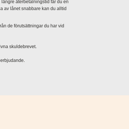
n längre återbetalningstid får du en
a av lånet snabbare kan du alltid
från de förutsättningar du har vid
rivna skuldebrevet.
t erbjudande.