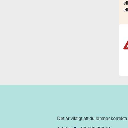
el
el
I
Det är viktigt att du lämnar korrekt