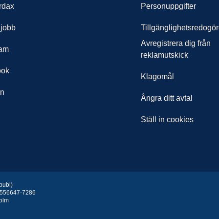
rdax
Personuppgifter
 jobb
Tillgänglighetsredogör
Avregistrera dig från
ram
reklamutskick
ook
Klagomål
In
Ångra ditt avtal
Ställ in cookies
publ)
 556647-7286
holm