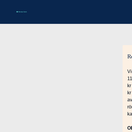
R
Vi
11
kr
kr
av
rö
ka
O