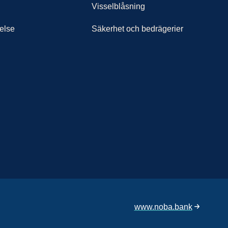
Visselblåsning
else
Säkerhet och bedrägerier
www.noba.bank