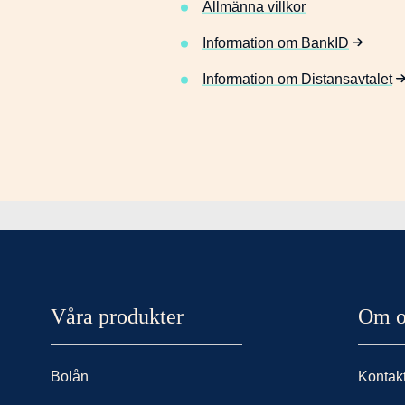
Allmänna villkor
l
Information om BankID
Information om Distansavtalet
l
m
ä
n
n
Nordax sidor
Våra produkter
Om o
a
Bolån
Kontak
v