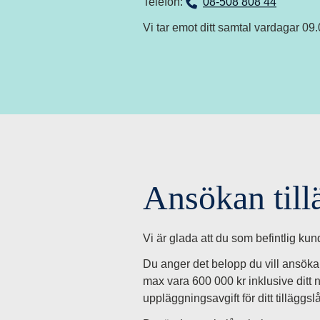
n
Telefon:
08-508 808 44
Vi tar emot ditt samtal vardagar 09
f
o
r
m
Ansökan till
a
Vi är glada att du som befintlig kun
t
Du anger det belopp du vill ansöka 
i
max vara 600 000 kr inklusive ditt 
uppläggningsavgift för ditt tilläggsl