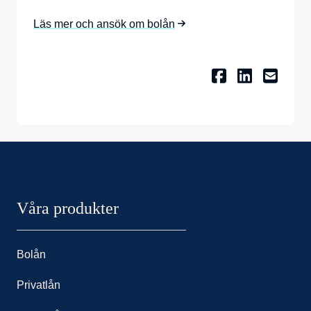
Läs mer och ansök om bolån
Facebook
Linkedin
Email
Nordax sidor
Våra produkter
Bolån
Privatlån