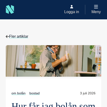
Logga in
Meny
Låna pengar
Bolån
Hur får jag bolån som egenföretagare?
Fler artiklar
om bolån
bostad
3 juli 2026
Hur får jag bolån som